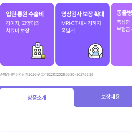
신규 개정 안내
13만 건의 선택! 더 강력해진 개정 펫보험
18~25년 계약건수 기준
입원 통원 수술비 강아지 고양이의 치료비 보장
영상검사 보장확대 MRI CT 내시경까지 폭넓게
동물병원 간편 청구 복잡한 서류 없이 보험금 청구
준법감시인 심의필 제2025-광고-2613호(2025.12.30~2026.12.29)
* 의료비Ⅲ 기준
보장내용
상품소개
상품소개