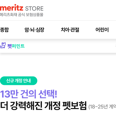
종합
암·뇌·심장
치아·관절
어린이