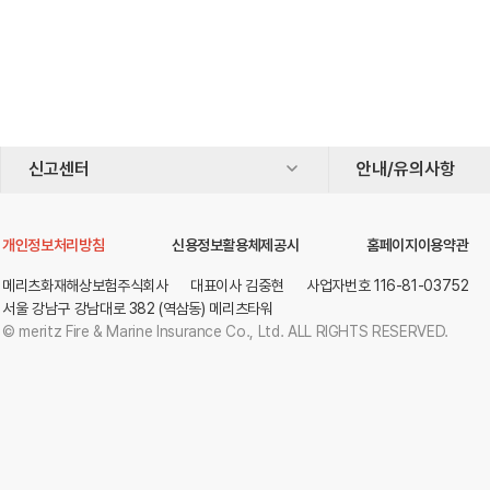
하단 메뉴
신고센터
안내/유의사항
닫힘
개인정보처리방침
신용정보활용체제공시
홈페이지이용약관
메리츠화재해상보험주식회사
대표이사 김중현
사업자번호 116-81-03752
서울 강남구 강남대로 382 (역삼동) 메리츠타워
© meritz Fire & Marine Insurance Co., Ltd. ALL RIGHTS RESERVED.