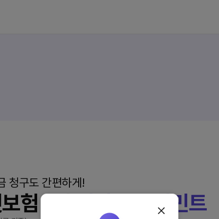
금 청구도 간편하게!
펫보험 1위
메리츠 펫퍼민트