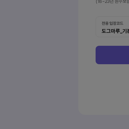
(18~23년 원수보
전용 입장코드
도그마루_기